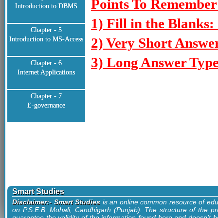
Points To Remember:
Introduction to DBMS
1) Fill in the Blanks: 
Chapter - 5
2) Very Short Answer
Introduction to MS-Access
3) Long Answer Type
Chapter - 6
Internet Applications
Chapter - 7
E-governance
Smart Studies
Disclaimer:- Smart Studies
is an online common resource of edu
on P.S.E.B. Mohali, Candhigarh (Punjab). The structure of the pr
guarantee the validity of the information found here and doesn't ho