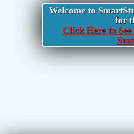
Welcome to SmartStud
for t
Click Here to See 
Sma