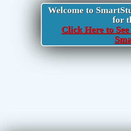
Welcome to SmartStud
for t
Click Here to See 
Sma