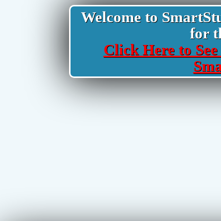
Welcome to SmartStud
for t
Click Here to See 
Sma