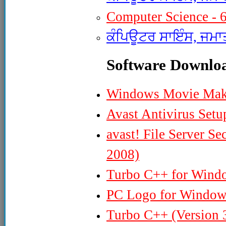
Computer Science - 
ਕੰਪਿਊਟਰ ਸਾਇੰਸ, ਜਮਾਤ
Software Downlo
Windows Movie Make
Avast Antivirus Setu
avast! File Server S
2008)
Turbo C++ for Win
PC Logo for Windo
Turbo C++ (Version 3