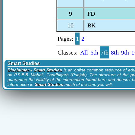
9
FD
10
BK
Pages:
1
2
Classes:
All
6th
7th
8th
9th
1
Smart Studies
Disclaimer:- Smart Studies
is an online common resource of edu
on P.S.E.B. Mohali, Candhigarh (Punjab). The structure of the pr
guarantee the validity of the information found here and doesn't ho
information in
Smart Studies
much of the time you will.